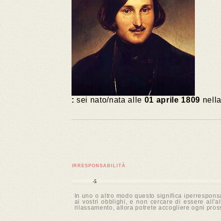
:
sei nato/nata alle
01 aprile 1809
nella
IRRESPONSABILITÀ
-5
In uno o altro modo questo significa iperresponsa
ai vostri obblighi, e non cercare di essere all'
rilassamento, allora potrete accogliere ogni pro