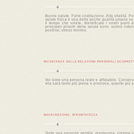
-5
Buona salute. Forte costituzione. Alta vitalità. 
salute fisica è una delle poche qualità umane su c
il tempo che volete. Identificate i vostri punti
principali pilastri della salute sono: sonno rist
positiva; stress minimo.
INCOSTANZA NELLE RELAZIONI PERSONALI.SCORRET
-5
Voi siete una persona leale e affidabile. Conserv
vita sarà tanto più piena e preziosa, quanto più 
INDISCREZIONE, SFRONTATEZZA
-5
Siete una persona gentile, premurosa, cortese (a