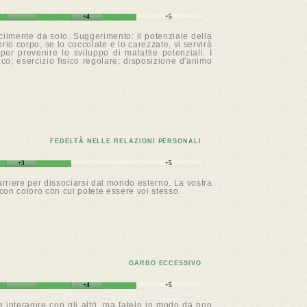
+4
+5
acilmente da solo. Suggerimento: il potenziale della
rio corpo, se lo coccolate e lo carezzate, vi servirà
per prevenire lo sviluppo di malattie potenziali. I
ico; esercizio fisico regolare; disposizione d'animo
FEDELTÀ NELLE RELAZIONI PERSONALI
+3
+5
arriere per dissociarsi dal mondo esterno. La vostra
con coloro con cui potete essere voi stesso.
GARBO ECCESSIVO
+4
+5
 interagire con gli altri, ma fatelo in modo da non