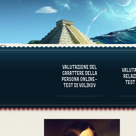
----
INFORMAZIONI SUL
INFO
PROGRAMMA
PR
VALUTAZIONE DEL
VALUTA
CARATTERE DELLA
VALUTARE IL CARATTERE
VA
RELAZ
DELLA PERSONA
COMPA
PERSONA ONLINE–
TEST
TEST DI VOLIKOV
VALUTAZIONE DEL
CARATTERE DI
PERSONAGGI FAMOSI