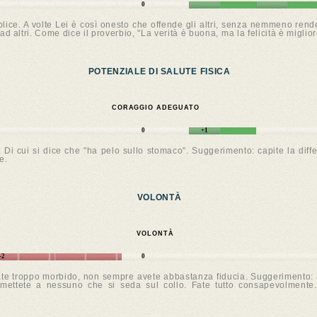
0
plice. A volte Lei è così onesto che offende gli altri, senza nemmeno ren
d altri. Come dice il proverbio, "La verità è buona, ma la felicità è miglior
POTENZIALE DI SALUTE FISICA
CORAGGIO ADEGUATO
0
+1
Di cui si dice che "ha pelo sullo stomaco". Suggerimento: capite la diffe
e.
VOLONTÀ
VOLONTÀ
-2
0
ate troppo morbido, non sempre avete abbastanza fiducia. Suggerimento: a
ermettete a nessuno che si seda sul collo. Fate tutto consapevolment