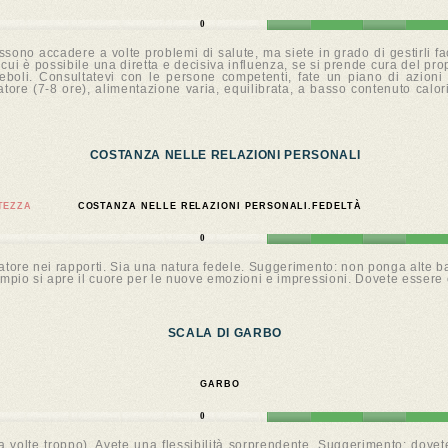
0
Possono accadere a volte problemi di salute, ma siete in grado di gestirli f
ui è possibile una diretta e decisiva influenza, se si prende cura del prop
 deboli. Consultatevi con le persone competenti, fate un piano di azioni 
oratore (7-8 ore), alimentazione varia, equilibrata, a basso contenuto calor
COSTANZA NELLE RELAZIONI PERSONALI
TEZZA
COSTANZA NELLE RELAZIONI PERSONALI.FEDELTÀ
0
atore nei rapporti. Sia una natura fedele. Suggerimento: non ponga alte b
ampio si apre il cuore per le nuove emozioni e impressioni. Dovete essere 
SCALA DI GARBO
GARBO
0
 volte troppo). Avete una flessibilità sorprendente. Suggerimento: dovete