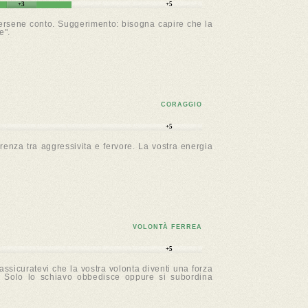
+3
+5
dersene conto. Suggerimento: bisogna capire che la
e".
CORAGGIO
+5
renza tra aggressivita e fervore. La vostra energia
VOLONTÀ FERREA
+5
ssicuratevi che la vostra volonta diventi una forza
e. Solo lo schiavo obbedisce oppure si subordina