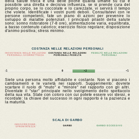
della salute fisica è una delle poche qualità umane su cui è
possibile una diretta e decisiva influenza, se si prende cura del
proprio corpo, se lo coccolate e lo carezzate, vi servirà il tempo
che volete. Identificate i vostri punti deboli. Consultatevi con le
persone competenti, fate un piano di azioni per prevenire lo
sviluppo di malattie potenziali. I principali pilastri della salute
sono: sonno ristoratore (7-8 ore), alimentazione varia, equilibrata,
a basso contenuto calorico; esercizio fisico regolare; disposizione
d'animo positiva; stress minimo.
COSTANZA NELLE RELAZIONI PERSONALI
INCOSTANZA NELLE RELAZIONI
COSTANZA NELLE RELAZIONI
FEDELTÀ NELLE RELAZIONI
PERSONALI.SCORRETTEZZA
PERSONALI.FEDELTÀ
PERSONALI
-5
0
+2
+5
Siete una persona molto affidabile e costante. Non vi piacono i
cambiamenti e le varietà nei rapporti. Suggerimento: dovrete
scartare il ruolo di "muto" e "minore" nel rapporto con gli altri.
Diventate il "star" principale nello svolgimento dello spettacolo
della sua vita. State con coloro con cui potete essere voi stessi, e
ricordate: la chiave del successo in ogni rapporto è la pazienza e
la maturità.
SCALA DI GARBO
INDISCREZIONE,
GARBO
GARBO ECCESSIVO
SFRONTATEZZA