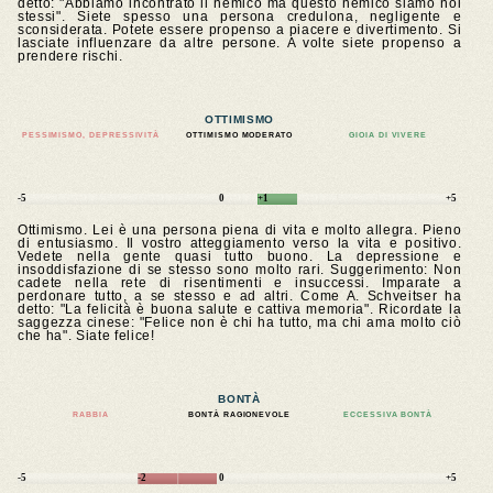
detto: "Abbiamo incontrato il nemico ma questo nemico siamo noi
stessi". Siete spesso una persona credulona, negligente e
sconsiderata. Potete essere propenso a piacere e divertimento. Si
lasciate influenzare da altre persone. A volte siete propenso a
prendere rischi.
OTTIMISMO
PESSIMISMO, DEPRESSIVITÀ
OTTIMISMO MODERATO
GIOIA DI VIVERE
-5
0
+1
+5
Ottimismo. Lei è una persona piena di vita e molto allegra. Pieno
di entusiasmo. Il vostro atteggiamento verso la vita e positivo.
Vedete nella gente quasi tutto buono. La depressione e
insoddisfazione di se stesso sono molto rari. Suggerimento: Non
cadete nella rete di risentimenti e insuccessi. Imparate a
perdonare tutto, a se stesso e ad altri. Come A. Schveitser ha
detto: "La felicità è buona salute e cattiva memoria". Ricordate la
saggezza cinese: "Felice non è chi ha tutto, ma chi ama molto ciò
che ha". Siate felice!
BONTÀ
RABBIA
BONTÀ RAGIONEVOLE
ECCESSIVA BONTÀ
-5
-2
0
+5