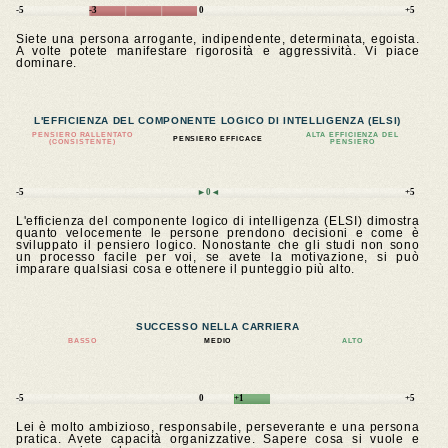
-5
-3
0
+5
Siete una persona arrogante, indipendente, determinata, egoista.
A volte potete manifestare rigorosità e aggressività. Vi piace
dominare.
L'EFFICIENZA DEL COMPONENTE LOGICO DI INTELLIGENZA (ELSI)
PENSIERO RALLENTATO
ALTA EFFICIENZA DEL
PENSIERO EFFICACE
(CONSISTENTE)
PENSIERO
-5
►0◄
+5
L'efficienza del componente logico di intelligenza (ELSI) dimostra
quanto velocemente le persone prendono decisioni e come è
sviluppato il pensiero logico. Nonostante che gli studi non sono
un processo facile per voi, se avete la motivazione, si può
imparare qualsiasi cosa e ottenere il punteggio più alto.
SUCCESSO NELLA CARRIERA
BASSO
MEDIO
ALTO
-5
0
+1
+5
Lei è molto ambizioso, responsabile, perseverante e una persona
pratica. Avete capacità organizzative. Sapere cosa si vuole e