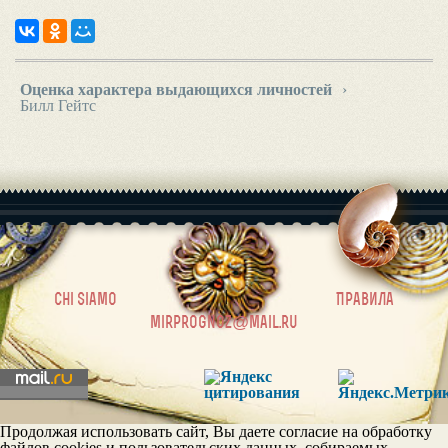
Оценка характера выдающихся личностей
›
Билл Гейтс
|
chi siamo
Правила
mirprognoz@mail.ru
Продолжая использовать сайт, Вы даете согласие на обработку
файлов cookies и пользовательских данных, собираемых