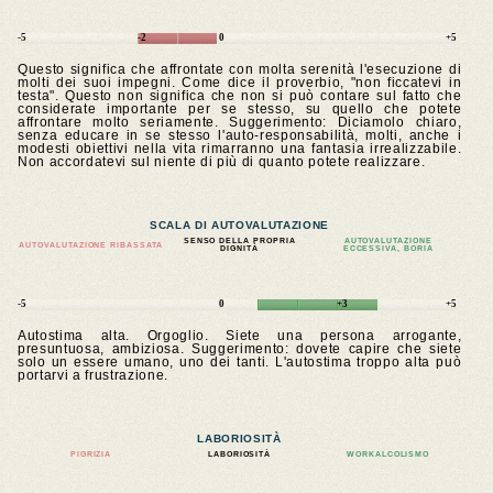
-5
-2
0
+5
Questo significa che affrontate con molta serenità l'esecuzione di
molti dei suoi impegni. Come dice il proverbio, "non ficcatevi in
testa". Questo non significa che non si può contare sul fatto che
considerate importante per se stesso, su quello che potete
affrontare molto seriamente. Suggerimento: Diciamolo chiaro,
senza educare in se stesso l'auto-responsabilità, molti, anche i
modesti obiettivi nella vita rimarranno una fantasia irrealizzabile.
Non accordatevi sul niente di più di quanto potete realizzare.
SCALA DI AUTOVALUTAZIONE
SENSO DELLA PROPRIA
AUTOVALUTAZIONE
AUTOVALUTAZIONE RIBASSATA
DIGNITÀ
ECCESSIVA, BORIA
-5
0
+3
+5
Autostima alta. Orgoglio. Siete una persona arrogante,
presuntuosa, ambiziosa. Suggerimento: dovete capire che siete
solo un essere umano, uno dei tanti. L'autostima troppo alta può
portarvi a frustrazione.
LABORIOSITÀ
PIGRIZIA
LABORIOSITÀ
WORKALCOLISMO