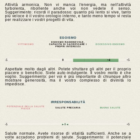
Attività armonica. Non vi manca l'energia, ma nell'attività
turbolenta, ribollente anche voi non vedete il senso.
Suggerimento: ricordi il paradosso: quanto più lento si vive, tanto
più veloce è il vostro orologio interno, e tanto meno tempo vi resta
per realizzare i vostri progetti di vita.
EGOISMO
EGOISMO RAGIONEVOLE,
VITTIMISMO
CAPACITÀ DI SACRIFICARE I
ECCESSIVO EGOISMO
PROPRI INTERESSI
-5
0
+4
+5
Aspettate molto dagli altri. Potete sfruttare gli altri per il proprio
piacere o beneficio. Siete auto-indulgente. Il vostro motto è che
voglio. Suggerimento: per voi è più importante di chiunque altro
mostrare generosità, ma il vostro complesso di divinità lo
impedisce.
IRRESPONSABILITÀ
POTENZIALE DELLA SALUTE
SALUTE PRECARIA
BUONA SALUTE
FISICA
-5
►0◄
+5
Salute normale. Avete risorse di vitalità sufficienti. Anche se a
volte accadono problemi di salute. Suggerimento: il potenziale