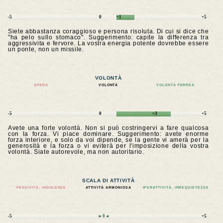
-5
0
+1
+5
Siete abbastanza coraggioso e persona risoluta. Di cui si dice che
"ha pelo sullo stomaco". Suggerimento: capite la differenza tra
aggressivita e fervore. La vostra energia potente dovrebbe essere
un ponte, non un missile.
VOLONTÀ
APATIA
VOLONTÀ
VOLONTÀ FERREA
-5
0
+3
+5
Avete una forte volontà. Non si può costringervi a fare qualcosa
con la forza. Vi piace dominare. Suggerimento: avete enorme
forza interiore, e solo da voi dipende, se la gente vi amerà per la
generosità e la forza o vi eviterà per l'imposizione della vostra
volontà. Siate autorevole, ma non autoritario.
SCALA DI ATTIVITÀ
PASSIVITÀ, INDOLENZA
ATTIVITÀ ARMONIOSA
IPERATTIVITÀ, IRREQUIETEZZA
-5
►0◄
+5