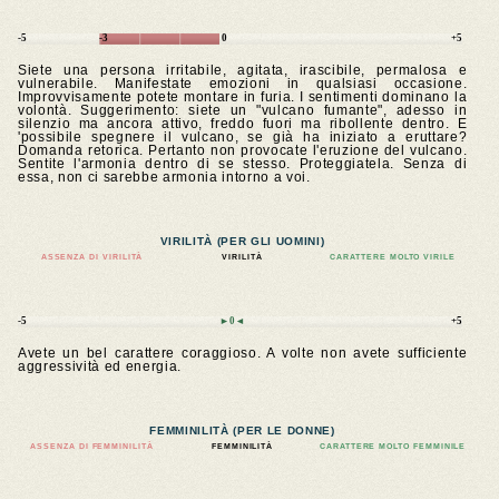
-5
-3
0
+5
Siete una persona irritabile, agitata, irascibile, permalosa e
vulnerabile. Manifestate emozioni in qualsiasi occasione.
Improvvisamente potete montare in furia. I sentimenti dominano la
volontà. Suggerimento: siete un "vulcano fumante", adesso in
silenzio ma ancora attivo, freddo fuori ma ribollente dentro. E
'possibile spegnere il vulcano, se già ha iniziato a eruttare?
Domanda retorica. Pertanto non provocate l'eruzione del vulcano.
Sentite l'armonia dentro di se stesso. Proteggiatela. Senza di
essa, non ci sarebbe armonia intorno a voi.
VIRILITÀ (PER GLI UOMINI)
ASSENZA DI VIRILITÀ
VIRILITÀ
CARATTERE MOLTO VIRILE
-5
►0◄
+5
Avete un bel carattere coraggioso. A volte non avete sufficiente
aggressività ed energia.
FEMMINILITÀ (PER LE DONNE)
ASSENZA DI FEMMINILITÀ
FEMMINILITÀ
CARATTERE MOLTO FEMMINILE