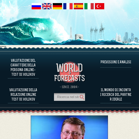
----
VALUTAZIONE DEL
PREVISIONI E ANALISI
INFORMAZIONI SUL PROGRAMMA
CARATTERE DELLA
PERSONA ONLINE–
VALUTARE IL CARATTERE DELLA PERSONA
TEST DI VOLIKOV
VALUTAZIONE DEL CARATTERE DI PERSONAGGI FAMOSI
INFORMAZIONI SUL PROGRAMMA
· SINCE. 2004 ·
VALUTAZIONE DELLA
IL MONDO DI INCONTR
VALUTARE LA COMPATIBILITÀ DEI PARTNER
RELAZIONE ONLINE
I RICERCA DEL PARTNE
PREVISIONI E ANALISI
TEST DI VOLIKOV
R IDEALE