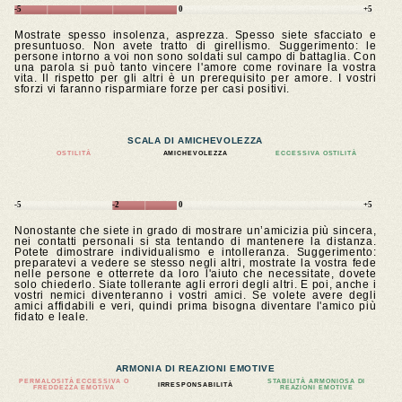
-5
0
+5
Mostrate spesso insolenza, asprezza. Spesso siete sfacciato e
presuntuoso. Non avete tratto di girellismo. Suggerimento: le
persone intorno a voi non sono soldati sul campo di battaglia. Con
una parola si può tanto vincere l'amore come rovinare la vostra
vita. Il rispetto per gli altri è un prerequisito per amore. I vostri
sforzi vi faranno risparmiare forze per casi positivi.
SCALA DI AMICHEVOLEZZA
OSTILITÀ
AMICHEVOLEZZA
ECCESSIVA OSTILITÀ
-5
-2
0
+5
Nonostante che siete in grado di mostrare un’amicizia più sincera,
nei contatti personali si sta tentando di mantenere la distanza.
Potete dimostrare individualismo e intolleranza. Suggerimento:
preparatevi a vedere se stesso negli altri, mostrate la vostra fede
nelle persone e otterrete da loro l'aiuto che necessitate, dovete
solo chiederlo. Siate tollerante agli errori degli altri. E poi, anche i
vostri nemici diventeranno i vostri amici. Se volete avere degli
amici affidabili e veri, quindi prima bisogna diventare l'amico più
fidato e leale.
ARMONIA DI REAZIONI EMOTIVE
PERMALOSITÀ ECCESSIVA O
STABILITÀ ARMONIOSA DI
IRRESPONSABILITÀ
FREDDEZZA EMOTIVA
REAZIONI EMOTIVE