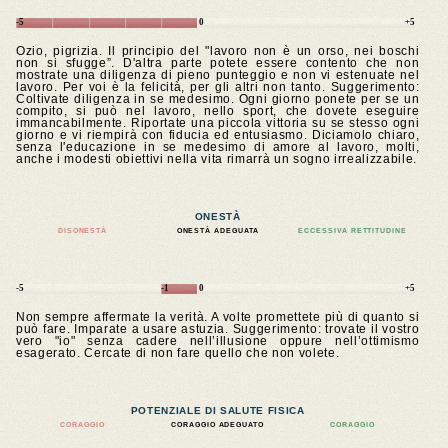
-5
0
+5
Ozio, pigrizia. Il principio del "lavoro non è un orso, nei boschi
non si sfugge”. D'altra parte potete essere contento che non
mostrate una diligenza di pieno punteggio e non vi estenuate nel
lavoro. Per voi è la felicità, per gli altri non tanto. Suggerimento:
Coltivate diligenza in se medesimo. Ogni giorno ponete per se un
compito, si può nel lavoro, nello sport, che dovete eseguire
immancabilmente. Riportate una piccola vittoria su se stesso ogni
giorno e vi riempirà con fiducia ed entusiasmo. Diciamolo chiaro,
senza l'educazione in se medesimo di amore al lavoro, molti,
anche i modesti obiettivi nella vita rimarrà un sogno irrealizzabile.
ONESTÀ
DISONESTÀ
ONESTÀ ADEGUATA
ECCESSIVA RETTITUDINE
-5
-1
0
+5
Non sempre affermate la verità. A volte promettete più di quanto si
può fare. Imparate a usare astuzia. Suggerimento: trovate il vostro
vero "io" senza cadere nell’illusione oppure nell’ottimismo
esagerato. Cercate di non fare quello che non volete.
POTENZIALE DI SALUTE FISICA
CORAGGIO
CORAGGIO ADEGUATO
CORAGGIO