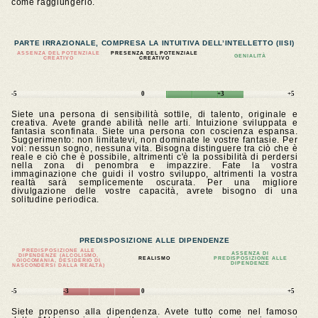
come raggiungerlo.
PARTE IRRAZIONALE, COMPRESA LA INTUITIVA DELL’INTELLETTO (IISI)
ASSENZA DEL POTENZIALE
PRESENZA DEL POTENZIALE
GENIALITÀ
CREATIVO
CREATIVO
-5
0
+3
+5
Siete una persona di sensibilità sottile, di talento, originale e
creativa. Avete grande abilità nelle arti. Intuizione sviluppata e
fantasia sconfinata. Siete una persona con coscienza espansa.
Suggerimento: non limitatevi, non dominate le vostre fantasie. Per
voi: nessun sogno, nessuna vita. Bisogna distinguere tra ciò che è
reale e ciò che è possibile, altrimenti c'è la possibilità di perdersi
nella zona di penombra e impazzire. Fate la vostra
immaginazione che guidi il vostro sviluppo, altrimenti la vostra
realtà sarà semplicemente oscurata. Per una migliore
divulgazione delle vostre capacità, avrete bisogno di una
solitudine periodica.
PREDISPOSIZIONE ALLE DIPENDENZE
PREDISPOSIZIONE ALLE
ASSENZA DI
DIPENDENZE (ALCOLISMO,
REALISMO
PREDISPOSIZIONE ALLE
GIOCOMANIA, DESIDERIO DI
DIPENDENZE
NASCONDERSI DALLA REALTÀ)
-5
-3
0
+5
Siete propenso alla dipendenza. Avete tutto come nel famoso