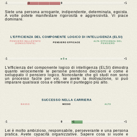
-5
-3
0
+5
Siete una persona arrogante, indipendente, determinata, egoista.
A volte potete manifestare rigorosità e aggressività. Vi piace
dominare.
L'EFFICIENZA DEL COMPONENTE LOGICO DI INTELLIGENZA (ELSI)
PENSIERO RALLENTATO
ALTA EFFICIENZA DEL
PENSIERO EFFICACE
(CONSISTENTE)
PENSIERO
-5
►0◄
+5
L'efficienza del componente logico di intelligenza (ELSI) dimostra
quanto velocemente le persone prendono decisioni e come è
sviluppato il pensiero logico. Nonostante che gli studi non sono
un processo facile per voi, se avete la motivazione, si può
imparare qualsiasi cosa e ottenere il punteggio più alto.
SUCCESSO NELLA CARRIERA
BASSO
MEDIO
ALTO
-5
0
+1
+5
Lei è molto ambizioso, responsabile, perseverante e una persona
pratica. Avete capacità organizzative. Sapere cosa si vuole e