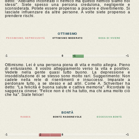
detto: "Abbiamo incontrato il nemico ma questo nemico siamo noi
stessi". Siete spesso una persona credulona, negligente e
sconsiderata. Potete essere propenso a piacere e divertimento. Si
lasciate influenzare da altre persone. A volte siete propenso a
prendere rischi.
OTTIMISMO
PESSIMISMO, DEPRESSIVITÀ
OTTIMISMO MODERATO
GIOIA DI VIVERE
-5
0
+1
+5
Ottimismo. Lei è una persona piena di vita e molto allegra. Pieno
di entusiasmo. Il vostro atteggiamento verso la vita e positivo.
Vedete nella gente quasi tutto buono. La depressione e
insoddisfazione di se stesso sono molto rari. Suggerimento: Non
cadete nella rete di risentimenti e insuccessi. Imparate a
perdonare tutto, a se stesso e ad altri. Come A. Schveitser ha
detto: "La felicità è buona salute e cattiva memoria". Ricordate la
saggezza cinese: "Felice non è chi ha tutto, ma chi ama molto ciò
che ha". Siate felice!
BONTÀ
RABBIA
BONTÀ RAGIONEVOLE
ECCESSIVA BONTÀ
-5
-2
0
+5