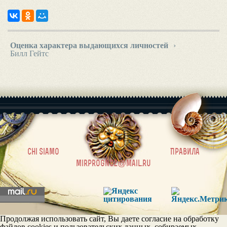
Оценка характера выдающихся личностей
›
Билл Гейтс
|
chi siamo
Правила
mirprognoz@mail.ru
Продолжая использовать сайт, Вы даете согласие на обработку
файлов cookies и пользовательских данных, собираемых