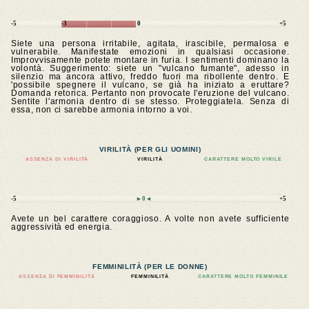
-5
-3
0
+5
Siete una persona irritabile, agitata, irascibile, permalosa e
vulnerabile. Manifestate emozioni in qualsiasi occasione.
Improvvisamente potete montare in furia. I sentimenti dominano la
volontà. Suggerimento: siete un "vulcano fumante", adesso in
silenzio ma ancora attivo, freddo fuori ma ribollente dentro. E
'possibile spegnere il vulcano, se già ha iniziato a eruttare?
Domanda retorica. Pertanto non provocate l'eruzione del vulcano.
Sentite l'armonia dentro di se stesso. Proteggiatela. Senza di
essa, non ci sarebbe armonia intorno a voi.
VIRILITÀ (PER GLI UOMINI)
ASSENZA DI VIRILITÀ
VIRILITÀ
CARATTERE MOLTO VIRILE
-5
►0◄
+5
Avete un bel carattere coraggioso. A volte non avete sufficiente
aggressività ed energia.
FEMMINILITÀ (PER LE DONNE)
ASSENZA DI FEMMINILITÀ
FEMMINILITÀ
CARATTERE MOLTO FEMMINILE