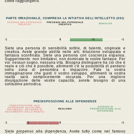
come raggiungerlo.
PARTE IRRAZIONALE, COMPRESA LA INTUITIVA DELL’INTELLETTO (IISI)
ASSENZA DEL POTENZIALE
PRESENZA DEL POTENZIALE
GENIALITÀ
CREATIVO
CREATIVO
-5
0
+3
+5
Siete una persona di sensibilità sottile, di talento, originale e
creativa. Avete grande abilità nelle arti. Intuizione sviluppata e
fantasia sconfinata. Siete una persona con coscienza espansa.
Suggerimento: non limitatevi, non dominate le vostre fantasie. Per
voi: nessun sogno, nessuna vita. Bisogna distinguere tra ciò che è
reale e ciò che è possibile, altrimenti c'è la possibilità di perdersi
nella zona di penombra e impazzire. Fate la vostra
immaginazione che guidi il vostro sviluppo, altrimenti la vostra
realtà sarà semplicemente oscurata. Per una migliore
divulgazione delle vostre capacità, avrete bisogno di una
solitudine periodica.
PREDISPOSIZIONE ALLE DIPENDENZE
PREDISPOSIZIONE ALLE
ASSENZA DI
DIPENDENZE (ALCOLISMO,
REALISMO
PREDISPOSIZIONE ALLE
GIOCOMANIA, DESIDERIO DI
DIPENDENZE
NASCONDERSI DALLA REALTÀ)
-5
-3
0
+5
Siete propenso alla dipendenza. Avete tutto come nel famoso