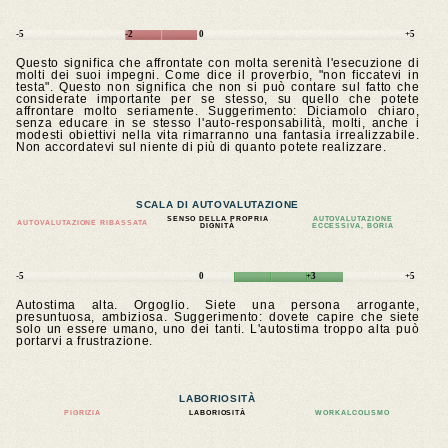
-5
-2
0
+5
Questo significa che affrontate con molta serenità l'esecuzione di
molti dei suoi impegni. Come dice il proverbio, "non ficcatevi in
testa". Questo non significa che non si può contare sul fatto che
considerate importante per se stesso, su quello che potete
affrontare molto seriamente. Suggerimento: Diciamolo chiaro,
senza educare in se stesso l'auto-responsabilità, molti, anche i
modesti obiettivi nella vita rimarranno una fantasia irrealizzabile.
Non accordatevi sul niente di più di quanto potete realizzare.
SCALA DI AUTOVALUTAZIONE
SENSO DELLA PROPRIA
AUTOVALUTAZIONE
AUTOVALUTAZIONE RIBASSATA
DIGNITÀ
ECCESSIVA, BORIA
-5
0
+3
+5
Autostima alta. Orgoglio. Siete una persona arrogante,
presuntuosa, ambiziosa. Suggerimento: dovete capire che siete
solo un essere umano, uno dei tanti. L'autostima troppo alta può
portarvi a frustrazione.
LABORIOSITÀ
PIGRIZIA
LABORIOSITÀ
WORKALCOLISMO