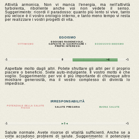
Attività armonica. Non vi manca l'energia, ma nell'attività
turbolenta, ribollente anche voi non vedete il senso.
Suggerimento: ricordi il paradosso: quanto più lento si vive, tanto
più veloce è il vostro orologio interno, e tanto meno tempo vi resta
per realizzare i vostri progetti di vita.
EGOISMO
EGOISMO RAGIONEVOLE,
VITTIMISMO
CAPACITÀ DI SACRIFICARE I
ECCESSIVO EGOISMO
PROPRI INTERESSI
-5
0
+4
+5
Aspettate molto dagli altri. Potete sfruttare gli altri per il proprio
piacere o beneficio. Siete auto-indulgente. Il vostro motto è che
voglio. Suggerimento: per voi è più importante di chiunque altro
mostrare generosità, ma il vostro complesso di divinità lo
impedisce.
IRRESPONSABILITÀ
POTENZIALE DELLA SALUTE
SALUTE PRECARIA
BUONA SALUTE
FISICA
-5
►0◄
+5
Salute normale. Avete risorse di vitalità sufficienti. Anche se a
volte accadono problemi di salute. Suggerimento: il potenziale