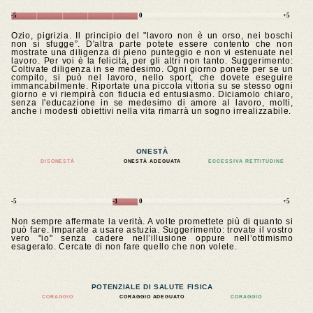
-5
0
+5
Ozio, pigrizia. Il principio del "lavoro non è un orso, nei boschi
non si sfugge”. D'altra parte potete essere contento che non
mostrate una diligenza di pieno punteggio e non vi estenuate nel
lavoro. Per voi è la felicità, per gli altri non tanto. Suggerimento:
Coltivate diligenza in se medesimo. Ogni giorno ponete per se un
compito, si può nel lavoro, nello sport, che dovete eseguire
immancabilmente. Riportate una piccola vittoria su se stesso ogni
giorno e vi riempirà con fiducia ed entusiasmo. Diciamolo chiaro,
senza l'educazione in se medesimo di amore al lavoro, molti,
anche i modesti obiettivi nella vita rimarrà un sogno irrealizzabile.
ONESTÀ
DISONESTÀ
ONESTÀ ADEGUATA
ECCESSIVA RETTITUDINE
-5
-1
0
+5
Non sempre affermate la verità. A volte promettete più di quanto si
può fare. Imparate a usare astuzia. Suggerimento: trovate il vostro
vero "io" senza cadere nell’illusione oppure nell’ottimismo
esagerato. Cercate di non fare quello che non volete.
POTENZIALE DI SALUTE FISICA
CORAGGIO
CORAGGIO ADEGUATO
CORAGGIO