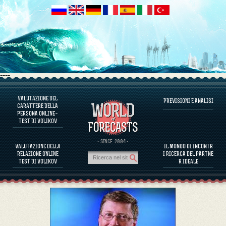
----
VALUTAZIONE DEL
PREVISIONI E ANALISI
INFORMAZIONI SUL PROGRAMMA
CARATTERE DELLA
PERSONA ONLINE–
VALUTARE IL CARATTERE DELLA PERSONA
TEST DI VOLIKOV
VALUTAZIONE DEL CARATTERE DI PERSONAGGI FAMOSI
INFORMAZIONI SUL PROGRAMMA
· SINCE. 2004 ·
VALUTAZIONE DELLA
IL MONDO DI INCONTR
VALUTARE LA COMPATIBILITÀ DEI PARTNER
RELAZIONE ONLINE
I RICERCA DEL PARTNE
PREVISIONI E ANALISI
TEST DI VOLIKOV
R IDEALE