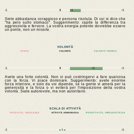
-5
0
+1
+5
Siete abbastanza coraggioso e persona risoluta. Di cui si dice che
"ha pelo sullo stomaco". Suggerimento: capite la differenza tra
aggressivita e fervore. La vostra energia potente dovrebbe essere
un ponte, non un missile.
VOLONTÀ
APATIA
VOLONTÀ
VOLONTÀ FERREA
-5
0
+3
+5
Avete una forte volontà. Non si può costringervi a fare qualcosa
con la forza. Vi piace dominare. Suggerimento: avete enorme
forza interiore, e solo da voi dipende, se la gente vi amerà per la
generosità e la forza o vi eviterà per l'imposizione della vostra
volontà. Siate autorevole, ma non autoritario.
SCALA DI ATTIVITÀ
PASSIVITÀ, INDOLENZA
ATTIVITÀ ARMONIOSA
IPERATTIVITÀ, IRREQUIETEZZA
-5
►0◄
+5