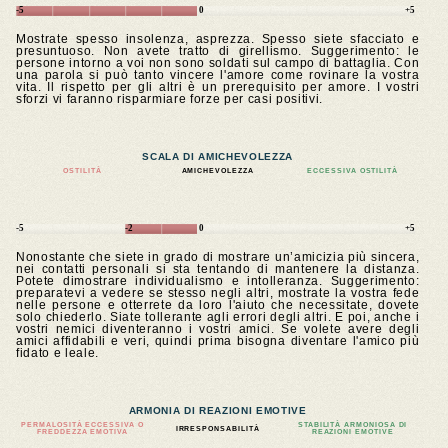
-5
0
+5
Mostrate spesso insolenza, asprezza. Spesso siete sfacciato e
presuntuoso. Non avete tratto di girellismo. Suggerimento: le
persone intorno a voi non sono soldati sul campo di battaglia. Con
una parola si può tanto vincere l'amore come rovinare la vostra
vita. Il rispetto per gli altri è un prerequisito per amore. I vostri
sforzi vi faranno risparmiare forze per casi positivi.
SCALA DI AMICHEVOLEZZA
OSTILITÀ
AMICHEVOLEZZA
ECCESSIVA OSTILITÀ
-5
-2
0
+5
Nonostante che siete in grado di mostrare un’amicizia più sincera,
nei contatti personali si sta tentando di mantenere la distanza.
Potete dimostrare individualismo e intolleranza. Suggerimento:
preparatevi a vedere se stesso negli altri, mostrate la vostra fede
nelle persone e otterrete da loro l'aiuto che necessitate, dovete
solo chiederlo. Siate tollerante agli errori degli altri. E poi, anche i
vostri nemici diventeranno i vostri amici. Se volete avere degli
amici affidabili e veri, quindi prima bisogna diventare l'amico più
fidato e leale.
ARMONIA DI REAZIONI EMOTIVE
PERMALOSITÀ ECCESSIVA O
STABILITÀ ARMONIOSA DI
IRRESPONSABILITÀ
FREDDEZZA EMOTIVA
REAZIONI EMOTIVE