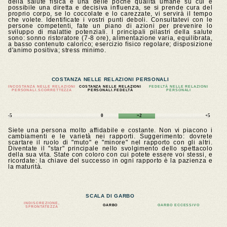
della salute fisica è una delle poche qualità umane su cui è
possibile una diretta e decisiva influenza, se si prende cura del
proprio corpo, se lo coccolate e lo carezzate, vi servirà il tempo
che volete. Identificate i vostri punti deboli. Consultatevi con le
persone competenti, fate un piano di azioni per prevenire lo
sviluppo di malattie potenziali. I principali pilastri della salute
sono: sonno ristoratore (7-8 ore), alimentazione varia, equilibrata,
a basso contenuto calorico; esercizio fisico regolare; disposizione
d'animo positiva; stress minimo.
COSTANZA NELLE RELAZIONI PERSONALI
INCOSTANZA NELLE RELAZIONI
COSTANZA NELLE RELAZIONI
FEDELTÀ NELLE RELAZIONI
PERSONALI.SCORRETTEZZA
PERSONALI.FEDELTÀ
PERSONALI
-5
0
+2
+5
Siete una persona molto affidabile e costante. Non vi piacono i
cambiamenti e le varietà nei rapporti. Suggerimento: dovrete
scartare il ruolo di "muto" e "minore" nel rapporto con gli altri.
Diventate il "star" principale nello svolgimento dello spettacolo
della sua vita. State con coloro con cui potete essere voi stessi, e
ricordate: la chiave del successo in ogni rapporto è la pazienza e
la maturità.
SCALA DI GARBO
INDISCREZIONE,
GARBO
GARBO ECCESSIVO
SFRONTATEZZA