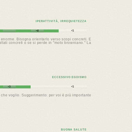
IPERATTIVITÀ, IRREQUIETEZZA
+4
+5
è enorme. Bisogna orientarlo verso scopi concreti. E
ltati concreti o se si perde in "moto browniano." La
ECCESSIVO EGOISMO
+3
+5
o è che voglio. Suggerimento: per voi è più importante
BUONA SALUTE