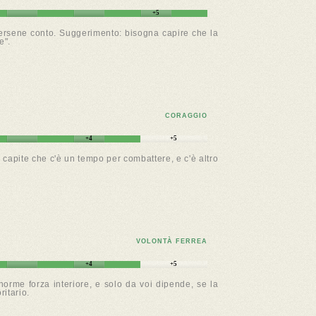
+5
dersene conto. Suggerimento: bisogna capire che la
e".
CORAGGIO
+4
+5
 capite che c'è un tempo per combattere, e c'è altro
VOLONTÀ FERREA
+4
+5
orme forza interiore, e solo da voi dipende, se la
ritario.