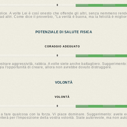
0
plice. A volte Lei è così onesto che offende gli altri, senza nemmeno ren
d altri. Come dice il proverbio, "La verità è buona, ma la felicità è miglior
POTENZIALE DI SALUTE FISICA
CORAGGIO ADEGUATO
0
strare aggressività, rabbia. A volte siete anche battagliero. Suggerimento:
ia l'opportunità di creare, allora non avrebbe dovuto distruggere.
VOLONTÀ
VOLONTÀ
0
i a fare qualcosa con la forza. Vi piace dominare. Suggerimento: avete en
viterà per l'imposizione della vostra volontà. Siate autorevole, ma non auto