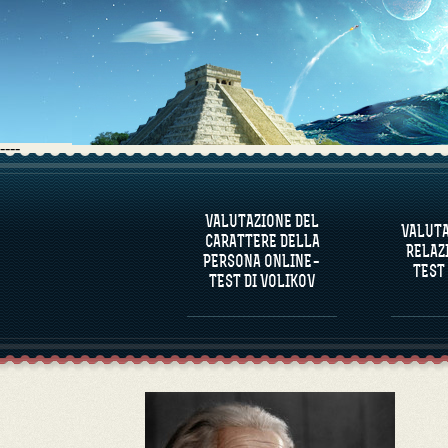
----
INFORMAZIONI SUL
INFO
PROGRAMMA
PR
VALUTAZIONE DEL
VALUTA
CARATTERE DELLA
VALUTARE IL CARATTERE
VA
RELAZ
DELLA PERSONA
COMPA
PERSONA ONLINE–
TEST
TEST DI VOLIKOV
VALUTAZIONE DEL
CARATTERE DI
PERSONAGGI FAMOSI