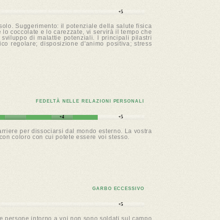
+5
solo. Suggerimento: il potenziale della salute fisica
lo coccolate e lo carezzate, vi servirà il tempo che
viluppo di malattie potenziali. I principali pilastri
sico regolare; disposizione d'animo positiva; stress
FEDELTÀ NELLE RELAZIONI PERSONALI
+4
+5
arriere per dissociarsi dal mondo esterno. La vostra
con coloro con cui potete essere voi stesso.
GARBO ECCESSIVO
+5
le persone intorno a voi non sono soldati sul campo