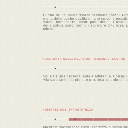
-5
Buona salute. Avete risorse di vitalità grandi. Po
è una delle poche qualità umane su cui è possibil
volete. Identificate i vostri punti deboli. Consul
della salute sono: sonno ristoratore (7-8 ore), a
minimo.
INCOSTANZA NELLE RELAZIONI PERSONALI.SCORRET
-5
Voi siete una persona leale e affidabile. Conserv
vita sarà tanto più piena e preziosa, quanto più 
INDISCREZIONE, SFRONTATEZZA
-5
-4
Mostrate spesso insolenza, asprezza. Spesso siet