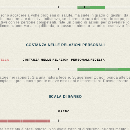
0
+1
ssono accadere a volte problemi di salute, ma siete in grado di gestirli da 
e una diretta e decisiva influenza, se si prende cura del proprio corpo, se 
tatevi con le persone competenti, fate un piano di azioni per prevenire lo s
limentazione varia, equilibrata, a basso contenuto calorico; esercizio fi
COSTANZA NELLE RELAZIONI PERSONALI
TEZZA
COSTANZA NELLE RELAZIONI PERSONALI.FEDELTÀ
0
atore nei rapporti. Sia una natura fedele. Suggerimento: non ponga alte b
ampio si apre il cuore per le nuove emozioni e impressioni. Dovete essere 
SCALA DI GARBO
GARBO
0
e sfacciato e presuntuoso. Non avete tratto di girellismo. Suggerimento: 