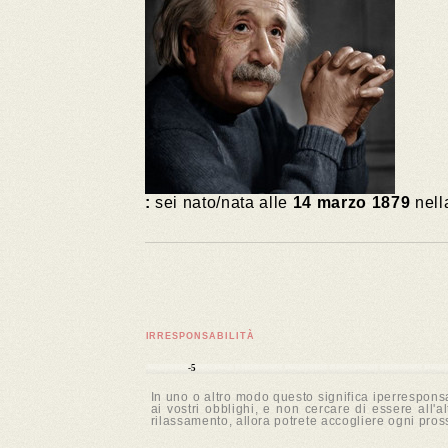
:
sei nato/nata alle
14 marzo 1879
nella
IRRESPONSABILITÀ
-5
In uno o altro modo questo significa iperresponsa
ai vostri obblighi, e non cercare di essere all'
rilassamento, allora potrete accogliere ogni pro