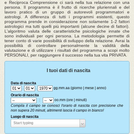
e Reciproca Comprensione ci sarà nella tua relazione con una
persona. Il programma è il frutto di ricerche pluriennali e del
lavoro pratico di un gruppo di autorevoli programmatori e
astrologi. A differenza di tutti i programmi esistenti, questo
programma prende in considerazione non solamente 1-2 fattori
astrologici ma tutti quelli più importanti (alcune decine di fattori).
L'algoritmo valuta delle caratteristiche psicologiche innate che
sono individuali per ogni persona. La metodologia permette di
tener conto di varie possibilità di sviluppo della relazione. Avrai la
possibilità di controllare personalmente la validità della
valutazione e di utilizzare i risultati del programma a scopi molto
PERSONALI, per raggiungere il successo nella tua vita PRIVATA.
I tuoi dati di nascita
Data di nascita
.
.
gg.mm.aa (giorno | mese | anno)
Orario di nascita
:
oo.mm (ore | minuti)
Compila il campo se conosci l'orario di nascita con precisione che
non supera 20 minuti, altrimenti lascia il campo in bianco!
Luogo di nascita
Luogo
Start typing
di