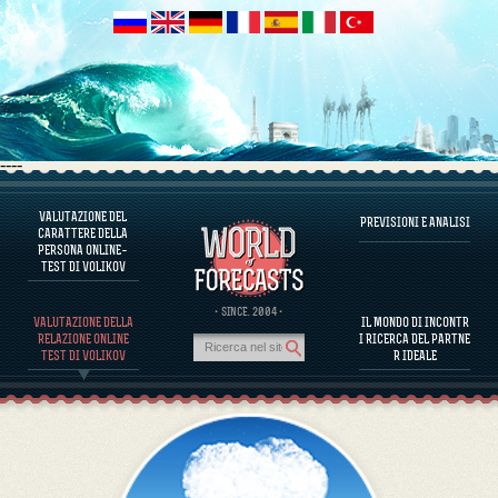
----
VALUTAZIONE DEL
PREVISIONI E ANALISI
INFORMAZIONI SUL PROGRAMMA
CARATTERE DELLA
PERSONA ONLINE–
VALUTARE IL CARATTERE DELLA PERSONA
TEST DI VOLIKOV
VALUTAZIONE DEL CARATTERE DI PERSONAGGI FAMOSI
INFORMAZIONI SUL PROGRAMMA
· SINCE. 2004 ·
VALUTAZIONE DELLA
IL MONDO DI INCONTR
VALUTARE LA COMPATIBILITÀ DEI PARTNER
RELAZIONE ONLINE
I RICERCA DEL PARTNE
PREVISIONI E ANALISI
TEST DI VOLIKOV
R IDEALE