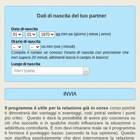
nascita
Dati di nascita del tuo partner
Data di nascita
.
.
gg.mm.aa (giorno | mese | anno)
Orario di nascita
:
oo.mm (ore | minuti)
Compila il campo se conosci l'orario di nascita con precisione che
non supera 20 minuti, altrimenti lascia il campo in bianco!
Luogo di nascita
Luogo
Start typing
di
nascita
Il programma è utile per la relazione già in corso
corso poiché
ti dimostrerà dei vantaggi e svantaggi, così potrai vedere i punti
più critici. Questo ti darà la possibilità di avere più coscienza su
ciò che succede e in qualche modo influenzare la situazione o
addirittura controllarla. E non devi rimanere male se il programma
ti fornisce il punteggio basso (secondo la tua opinione). Questo
non significa assolutamente che devi interrompere la relazione.