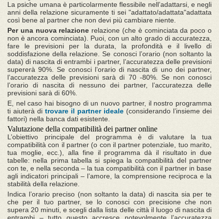
La psiche umana è particolarmente flessibile nell’adattarsi, e negli
anni della relazione sicuramente ti sei "adattato/adattata"adattata
così bene al partner che non devi più cambiare niente.
Per una nuova relazione
relazione (che è cominciata da poco o
non è ancora cominciata). Puoi, con un alto grado di accuratezza,
fare le previsioni per la durata, la profondità e il livello di
soddisfazione della relazione. Se conosci l’orario (non soltanto la
data) di nascita di entrambi i partner, l’accuratezza delle previsioni
supererà 90%. Se conosci l’orario di nascita di uno dei partner,
l’accuratezza delle previsioni sarà di 70 -80%. Se non conosci
l’orario di nascita di nessuno dei partner, l’accuratezza delle
previsioni sarà di 60%.
E, nel caso hai bisogno di un nuovo partner, il nostro programma
ti aiuterà di
trovare il partner ideale
(considerando l’insieme dei
fattori) nella banca dati esistente.
Valutazione della compatibilità dei partner online
L’obiettivo principale del programma è di valutare la tua
compatibilità con il partner (o con il partner potenziale, tuo marito,
tua moglie, ecc.), alla fine il programma dà il risultato in due
tabelle: nella prima tabella si spiega la compatibilità del partner
con te, e nella seconda – la tua compatibilità con il partner in base
agli indicatori principali – l’amore, la comprensione reciproca e la
stabilità della relazione.
Indica l’orario preciso (non soltanto la data) di nascita sia per te
che per il tuo partner, se lo conosci con precisione che non
supera 20 minuti, e scegli dalla lista delle città il luogo di nascita di
entrambi – tutto questo accresce notevolmente l’accuratezza