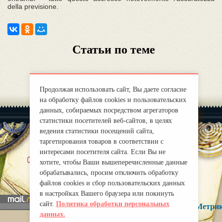
della previsione.
Статьи по теме
Продолжая использовать сайт, Вы даете согласие
на обработку файлов cookies и пользовательских
данных, собираемых посредством агрегаторов
статистики посетителей веб-сайтов, в целях
ведения статистики посещений сайта,
таргетирования товаров в соответствии с
интересами посетителя сайта. Если Вы не
|
chi siamo
Правила
хотите, чтобы Ваши вышеперечисленные данные
mirprognoz@mail.ru
обрабатывались, просим отключить обработку
файлов cookies и сбор пользовательских данных
в настройках Вашего браузера или покинуть
сайт.
Политика обработки персональных
данных.