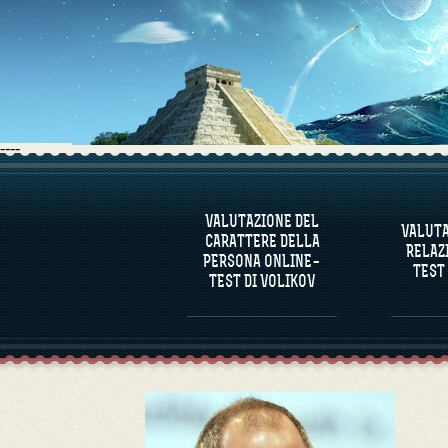
----
INFORMAZIONI SUL
INFO
PROGRAMMA
PR
VALUTAZIONE DEL
VALUTA
CARATTERE DELLA
VALUTARE IL CARATTERE
VA
RELAZ
DELLA PERSONA
COMPA
PERSONA ONLINE–
TEST
TEST DI VOLIKOV
VALUTAZIONE DEL
CARATTERE DI
PERSONAGGI FAMOSI