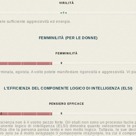
VIRILITÀ
►0◄
ete sufficiente aggressività ed energia.
FEMMINILITÀ (PER LE DONNE)
FEMMINILITÀ
0
inata, egoista. A volte potete manifestare rigorosità e aggressività. Vi p
L'EFFICIENZA DEL COMPONENTE LOGICO DI INTELLIGENZA (ELSI)
PENSIERO EFFICACE
-2
0
ienza non è il vostro pezzo forte. Gli studi non sono un processo facile per
omponente logico di intelligenza (ELSI) dimostra quanto velocemente le 
fica che la persona pensa lento e non molto logico. Tuttavia, le sue dec
solo se è molto sviluppato il componente irrazionale, tra cui il componen