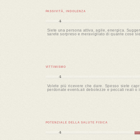
PASSIVITÀ, INDOLENZA
-5
Siete una persona attiva, agile, energica. Suggerim
sarete sorpreso e meravigliato di quante cose si
VITTIMISMO
-5
Volete più ricevere che dare. Spesso siete capri
perdonate eventuali debolezze e peccati reali o i
POTENZIALE DELLA SALUTE FISICA
-5