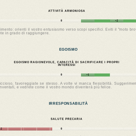
ATTIVITÀ ARMONIOSA
0
+2
ento: orienti il vostro entusiasmo verso scopi specifici. Eviti il "moto bro
ete in grado di raggiungere.
EGOISMO
EGOISMO RAGIONEVOLE, CAPACITÀ DI SACRIFICARE I PROPRI
INTERESSI
0
+1
ccioso, favoreggiate se stesso. A volte vi manca flessibilità. Suggeriment
nventati, e vedrete come il vostro mondo diventerà più felice.
IRRESPONSABILITÀ
SALUTE PRECARIA
-2
0