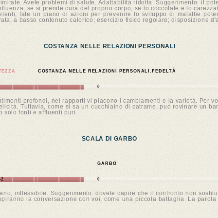
imitate. Avete problemi di salute. Adattabilità ridotta. Suggerimento: il po
luenza, se si prende cura del proprio corpo, se lo coccolate e lo carezzate,
nti, fate un piano di azioni per prevenire lo sviluppo di malattie potenz
brata, a basso contenuto calorico; esercizio fisico regolare; disposizione d
COSTANZA NELLE RELAZIONI PERSONALI
TEZZA
COSTANZA NELLE RELAZIONI PERSONALI.FEDELTÀ
0
imenti profondi, nei rapporti vi piacono i cambiamenti e la varietà. Per vo
licità. Tuttavia, come si sa un cucchiaino di catrame, può rovinare un bar
solo fonti e affluenti puri.
SCALA DI GARBO
GARBO
-2
0
o, inflessibile. Suggerimento: dovete capire che il confronto non sostitui
cepiranno la conversazione con voi, come una piccola battaglia. La parola 