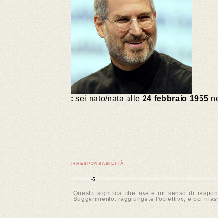
:
sei nato/nata alle
24 febbraio 1955
ne
IRRESPONSABILITÀ
-5
Questo significa che avete un senso di respons
Suggerimento: raggiungete l'obiettivo, e poi rilas