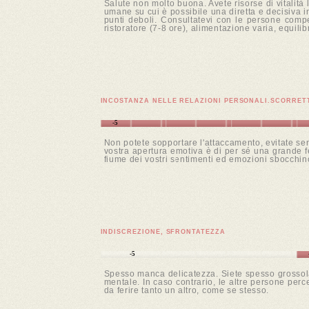
Salute non molto buona. Avete risorse di vitalità l
umane su cui è possibile una diretta e decisiva inf
punti deboli. Consultatevi con le persone compete
ristoratore (7-8 ore), alimentazione varia, equili
INCOSTANZA NELLE RELAZIONI PERSONALI.SCORRET
-5
Non potete sopportare l'attaccamento, evitate sent
vostra apertura emotiva è di per sé una grande fe
fiume dei vostri sentimenti ed emozioni sbocchino 
INDISCREZIONE, SFRONTATEZZA
-5
Spesso manca delicatezza. Siete spesso grossolan
mentale. In caso contrario, le altre persone per
da ferire tanto un altro, come se stesso.