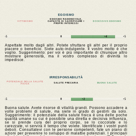
EGOISMO
EGOISMO RAGIONEVOLE,
VITTIMISMO
CAPACITÀ DI SACRIFICARE I
ECCESSIVO EGOISMO
PROPRI INTERESSI
-5
0
+4
+5
Aspettate molto dagli altri. Potete sfruttare gli altri per il proprio
piacere o beneficio. Siete auto-indulgente. Il vostro motto è che
voglio. Suggerimento: per voi è più importante di chiunque altro
mostrare generosità, ma il vostro complesso di divinità lo
impedisce.
IRRESPONSABILITÀ
POTENZIALE DELLA SALUTE
SALUTE PRECARIA
BUONA SALUTE
FISICA
-5
0
+2
+5
Buona salute. Avete risorse di vitalità grandi. Possono accadere a
volte problemi di salute, ma siete in grado di gestirli da solo.
Suggerimento: il potenziale della salute fisica è una delle poche
qualità umane su cui è possibile una diretta e decisiva influenza,
se si prende cura del proprio corpo, se lo coccolate e lo
carezzate, vi servirà il tempo che volete. Identificate i vostri punti
deboli. Consultatevi con le persone competenti, fate un piano di
azioni per prevenire lo sviluppo di malattie potenziali. I principali