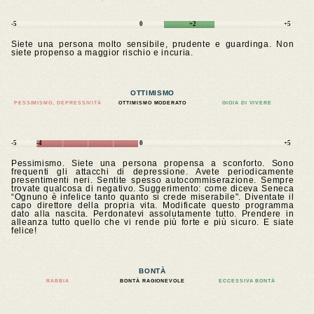
-5
0
+2
+5
Siete una persona molto sensibile, prudente e guardinga. Non
siete propenso a maggior rischio e incuria.
OTTIMISMO
PESSIMISMO, DEPRESSIVITÀ
OTTIMISMO MODERATO
GIOIA DI VIVERE
-5
-4
0
+5
Pessimismo. Siete una persona propensa a sconforto. Sono
frequenti gli attacchi di depressione. Avete periodicamente
presentimenti neri. Sentite spesso autocommiserazione. Sempre
trovate qualcosa di negativo. Suggerimento: come diceva Seneca
“Ognuno è infelice tanto quanto si crede miserabile". Diventate il
capo direttore della propria vita. Modificate questo programma
dato alla nascita. Perdonatevi assolutamente tutto. Prendere in
alleanza tutto quello che vi rende più forte e più sicuro. E siate
felice!
BONTÀ
RABBIA
BONTÀ RAGIONEVOLE
ECCESSIVA BONTÀ