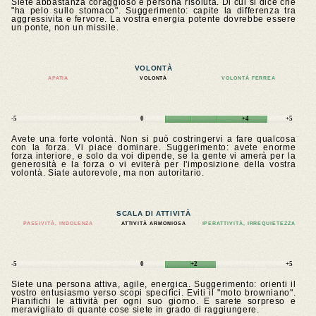
Siete abbastanza coraggioso e persona risoluta. Di cui si dice che
"ha pelo sullo stomaco". Suggerimento: capite la differenza tra
aggressivita e fervore. La vostra energia potente dovrebbe essere
un ponte, non un missile.
VOLONTÀ
APATIA
VOLONTÀ
VOLONTÀ FERREA
-5
0
+4
+5
Avete una forte volontà. Non si può costringervi a fare qualcosa
con la forza. Vi piace dominare. Suggerimento: avete enorme
forza interiore, e solo da voi dipende, se la gente vi amerà per la
generosità e la forza o vi eviterà per l'imposizione della vostra
volontà. Siate autorevole, ma non autoritario.
SCALA DI ATTIVITÀ
PASSIVITÀ, INDOLENZA
ATTIVITÀ ARMONIOSA
IPERATTIVITÀ, IRREQUIETEZZA
-5
0
+2
+5
Siete una persona attiva, agile, energica. Suggerimento: orienti il
vostro entusiasmo verso scopi specifici. Eviti il "moto browniano".
Pianifichi le attività per ogni suo giorno. E sarete sorpreso e
meravigliato di quante cose siete in grado di raggiungere.