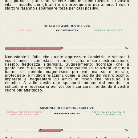
una parola si può tanto vincere l'amore come rovinare la vostra
vita. Il rispetto per gli altri è un prerequisito per amore. I vostri
sforzi vi faranno risparmiare forze per casi positivi.
SCALA DI AMICHEVOLEZZA
OSTILITÀ
AMICHEVOLEZZA
ECCESSIVA OSTILITÀ
-5
0
+5
Nonostante il fatto che potete apprezzare l'amicizia e stimare i
vostri amici, manifestate in una o altra misura estraniazione,
riserbo, freddezza, rigorosità. Suggerimento: ricordate, che la
gente non è un nemico. Non impegnatevi in relazioni che non
hanno un potente magnetismo per voi, ma se è entrato,
proteggete le migliori relazioni, come la pupilla del vostro occhio.
Imparate a frequentare gli amici in modo che nessuno sia
risentito. A volte desiderate spostarsi lontano dal mondo. La
solitudine e necessaria per voi per ricaricarsi, rendendo il vostro
cuore più affettuoso.
ARMONIA DI REAZIONI EMOTIVE
PERMALOSITÀ ECCESSIVA O
STABILITÀ ARMONIOSA DI
IRRESPONSABILITÀ
FREDDEZZA EMOTIVA
REAZIONI EMOTIVE
-5
-2
0
+5