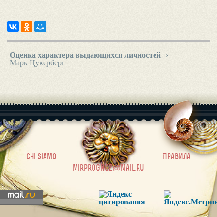
Оценка характера выдающихся личностей
›
Марк Цукерберг
|
chi siamo
Правила
mirprognoz@mail.ru