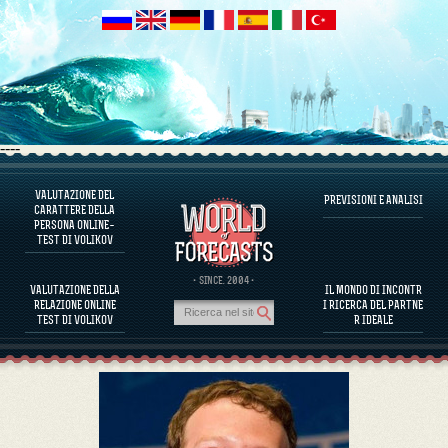
----
VALUTAZIONE DEL
PREVISIONI E ANALISI
INFORMAZIONI SUL PROGRAMMA
CARATTERE DELLA
PERSONA ONLINE–
VALUTARE IL CARATTERE DELLA PERSONA
TEST DI VOLIKOV
VALUTAZIONE DEL CARATTERE DI PERSONAGGI FAMOSI
INFORMAZIONI SUL PROGRAMMA
· SINCE. 2004 ·
VALUTAZIONE DELLA
IL MONDO DI INCONTR
VALUTARE LA COMPATIBILITÀ DEI PARTNER
RELAZIONE ONLINE
I RICERCA DEL PARTNE
PREVISIONI E ANALISI
TEST DI VOLIKOV
R IDEALE