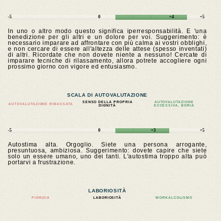
-5
0
+4
+5
In uno o altro modo questo significa iperresponsabilità. E 'una
benedizione per gli altri e un dolore per voi. Suggerimento: è
necessario imparare ad affrontare con più calma ai vostri obblighi,
e non cercare di essere all'altezza delle attese (spesso inventati)
di altri. Ricordate che non dovete niente a nessuno! Cercate di
imparare tecniche di rilassamento, allora potrete accogliere ogni
prossimo giorno con vigore ed entusiasmo.
SCALA DI AUTOVALUTAZIONE
SENSO DELLA PROPRIA
AUTOVALUTAZIONE
AUTOVALUTAZIONE RIBASSATA
DIGNITÀ
ECCESSIVA, BORIA
-5
0
+3
+5
Autostima alta. Orgoglio. Siete una persona arrogante,
presuntuosa, ambiziosa. Suggerimento: dovete capire che siete
solo un essere umano, uno dei tanti. L'autostima troppo alta può
portarvi a frustrazione.
LABORIOSITÀ
PIGRIZIA
LABORIOSITÀ
WORKALCOLISMO