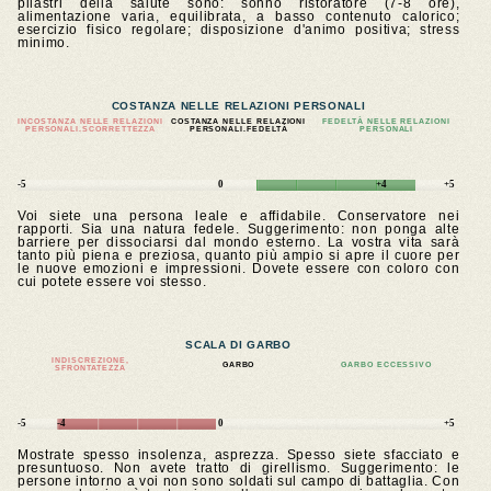
pilastri della salute sono: sonno ristoratore (7-8 ore),
alimentazione varia, equilibrata, a basso contenuto calorico;
esercizio fisico regolare; disposizione d'animo positiva; stress
minimo.
COSTANZA NELLE RELAZIONI PERSONALI
INCOSTANZA NELLE RELAZIONI
COSTANZA NELLE RELAZIONI
FEDELTÀ NELLE RELAZIONI
PERSONALI.SCORRETTEZZA
PERSONALI.FEDELTÀ
PERSONALI
-5
0
+4
+5
Voi siete una persona leale e affidabile. Conservatore nei
rapporti. Sia una natura fedele. Suggerimento: non ponga alte
barriere per dissociarsi dal mondo esterno. La vostra vita sarà
tanto più piena e preziosa, quanto più ampio si apre il cuore per
le nuove emozioni e impressioni. Dovete essere con coloro con
cui potete essere voi stesso.
SCALA DI GARBO
INDISCREZIONE,
GARBO
GARBO ECCESSIVO
SFRONTATEZZA
-5
-4
0
+5
Mostrate spesso insolenza, asprezza. Spesso siete sfacciato e
presuntuoso. Non avete tratto di girellismo. Suggerimento: le
persone intorno a voi non sono soldati sul campo di battaglia. Con