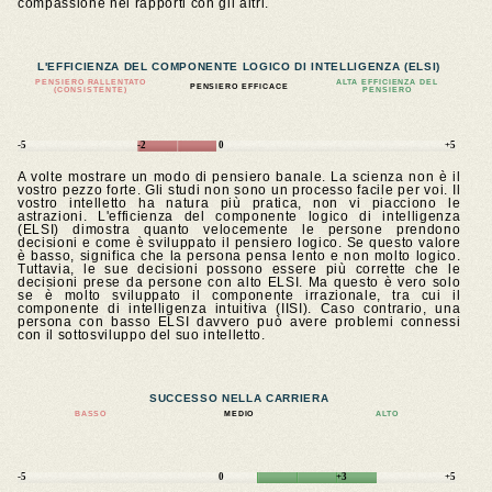
compassione nei rapporti con gli altri.
L'EFFICIENZA DEL COMPONENTE LOGICO DI INTELLIGENZA (ELSI)
PENSIERO RALLENTATO
ALTA EFFICIENZA DEL
PENSIERO EFFICACE
(CONSISTENTE)
PENSIERO
-5
-2
0
+5
A volte mostrare un modo di pensiero banale. La scienza non è il
vostro pezzo forte. Gli studi non sono un processo facile per voi. Il
vostro intelletto ha natura più pratica, non vi piacciono le
astrazioni. L'efficienza del componente logico di intelligenza
(ELSI) dimostra quanto velocemente le persone prendono
decisioni e come è sviluppato il pensiero logico. Se questo valore
è basso, significa che la persona pensa lento e non molto logico.
Tuttavia, le sue decisioni possono essere più corrette che le
decisioni prese da persone con alto ELSI. Ma questo è vero solo
se è molto sviluppato il componente irrazionale, tra cui il
componente di intelligenza intuitiva (IISI). Caso contrario, una
persona con basso ELSI davvero può avere problemi connessi
con il sottosviluppo del suo intelletto.
SUCCESSO NELLA CARRIERA
BASSO
MEDIO
ALTO
-5
0
+3
+5