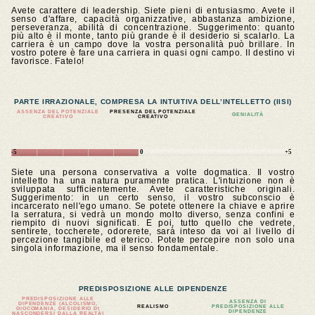
Avete carattere di leadership. Siete pieni di entusiasmo. Avete il
senso d'affare, capacità organizzative, abbastanza ambizione,
perseveranza, abilità di concentrazione. Suggerimento: quanto
più alto è il monte, tanto più grande è il desiderio si scalarlo. La
carriera è un campo dove la vostra personalità può brillare. In
vostro potere è fare una carriera in quasi ogni campo. Il destino vi
favorisce. Fatelo!
PARTE IRRAZIONALE, COMPRESA LA INTUITIVA DELL’INTELLETTO (IISI)
ASSENZA DEL POTENZIALE
PRESENZA DEL POTENZIALE
GENIALITÀ
CREATIVO
CREATIVO
-5
0
+5
Siete una persona conservativa a volte dogmatica. Il vostro
intelletto ha una natura puramente pratica. L'intuizione non è
sviluppata sufficientemente. Avete caratteristiche originali.
Suggerimento: in un certo senso, il vostro subconscio è
incarcerato nell'ego umano. Se potete ottenere la chiave e aprire
la serratura, si vedrà un mondo molto diverso, senza confini e
riempito di nuovi significati. E poi, tutto quello che vedrete,
sentirete, toccherete, odorerete, sarà inteso da voi al livello di
percezione tangibile ed eterico. Potete percepire non solo una
singola informazione, ma il senso fondamentale.
PREDISPOSIZIONE ALLE DIPENDENZE
PREDISPOSIZIONE ALLE
ASSENZA DI
DIPENDENZE (ALCOLISMO,
REALISMO
PREDISPOSIZIONE ALLE
GIOCOMANIA, DESIDERIO DI
DIPENDENZE
NASCONDERSI DALLA REALTÀ)