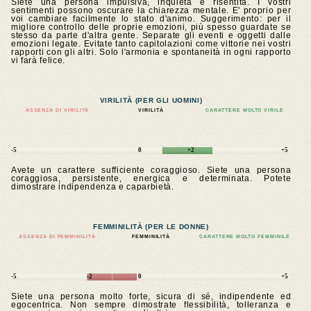
Siete una persona impulsiva, inquieta e risentita. I vostri
sentimenti possono oscurare la chiarezza mentale. E' proprio per
voi cambiare facilmente lo stato d'animo. Suggerimento: per il
migliore controllo delle proprie emozioni, più spesso guardate se
stesso da parte d'altra gente. Separate gli eventi e oggetti dalle
emozioni legate. Evitate tanto capitolazioni come vittorie nei vostri
rapporti con gli altri. Solo l'armonia e spontaneità in ogni rapporto
vi farà felice.
VIRILITÀ (PER GLI UOMINI)
ASSENZA DI VIRILITÀ
VIRILITÀ
CARATTERE MOLTO VIRILE
-5
0
+2
+5
Avete un carattere sufficiente coraggioso. Siete una persona
coraggiosa, persistente, energica e determinata. Potete
dimostrare indipendenza e caparbietà.
FEMMINILITÀ (PER LE DONNE)
ASSENZA DI FEMMINILITÀ
FEMMINILITÀ
CARATTERE MOLTO FEMMINILE
-5
-2
0
+5
Siete una persona molto forte, sicura di sé, indipendente ed
egocentrica. Non sempre dimostrate flessibilità, tolleranza e