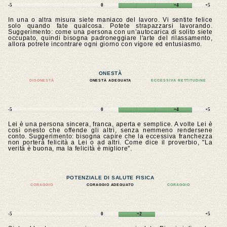
-5
0
+4
+5
In una o altra misura siete maniaco del lavoro. Vi sentite felice
solo quando fate qualcosa. Potete strapazzarsi lavorando.
Suggerimento: come una persona con un’autocarica di solito siete
occupato, quindi bisogna padroneggiare l'arte del rilassamento,
allora potrete incontrare ogni giorno con vigore ed entusiasmo.
ONESTÀ
DISONESTÀ
ONESTÀ ADEGUATA
ECCESSIVA RETTITUDINE
-5
0
+4
+5
Lei è una persona sincera, franca, aperta e semplice. A volte Lei è
così onesto che offende gli altri, senza nemmeno rendersene
conto. Suggerimento: bisogna capire che la eccessiva franchezza
non porterà felicità a Lei o ad altri. Come dice il proverbio, "La
verità è buona, ma la felicità è migliore".
POTENZIALE DI SALUTE FISICA
CORAGGIO
CORAGGIO ADEGUATO
CORAGGIO
-5
0
+2
+5