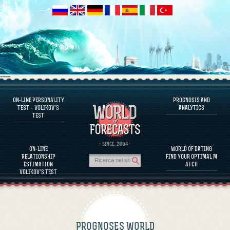
----
ON-LINE PERSONALITY
PROGNOSIS AND
FAQS
TEST – VOLIKOV’S
ANALYTICS
TEST
DEFINE ONE’S PERSONALITY
FAMOUS PERSONALITIES
FAQS
· SINCE. 2004 ·
ON-LINE
WORLD OF DATING
CALCULATE RELATIONSHIP COMPATIBILITY
RELATIONSHIP
FIND YOUR OPTIMAL M
PROGNOSIS AND ANALYTICS
ESTIMATION
ATCH
VOLIKOV’S TEST
PROGNOSES WORLD