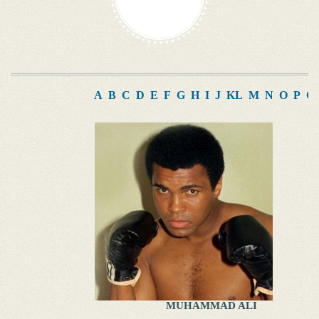
A
B
C
D
E
F
G
H
I
J
K
L
M
N
O
P
Q
MUHAMMAD ALI