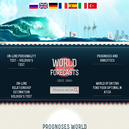
----
ON-LINE PERSONALITY
PROGNOSIS AND
FAQS
TEST – VOLIKOV’S
ANALYTICS
TEST
DEFINE ONE’S PERSONALITY
FAMOUS PERSONALITIES
FAQS
· SINCE. 2004 ·
ON-LINE
WORLD OF DATING
CALCULATE RELATIONSHIP COMPATIBILITY
RELATIONSHIP
FIND YOUR OPTIMAL M
PROGNOSIS AND ANALYTICS
ESTIMATION
ATCH
VOLIKOV’S TEST
PROGNOSES WORLD