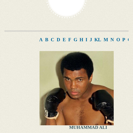
A
B
C
D
E
F
G
H
I
J
K
L
M
N
O
P
Q
MUHAMMAD ALI